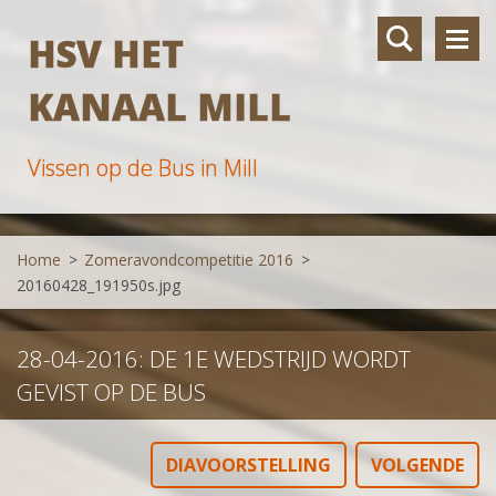
HSV HET
KANAAL MILL
Vissen op de Bus in Mill
Home
>
Zomeravondcompetitie 2016
>
20160428_191950s.jpg
28-04-2016: DE 1E WEDSTRIJD WORDT
GEVIST OP DE BUS
DIAVOORSTELLING
VOLGENDE