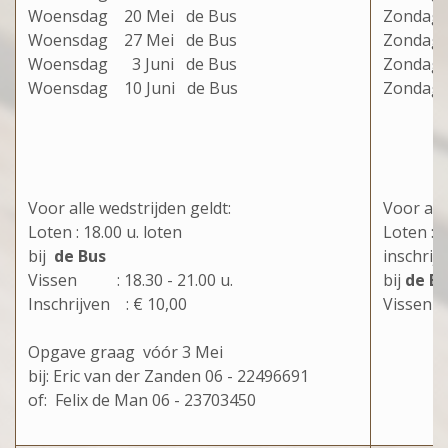
Woensdag 20 Mei de Bus
Zonda
Woensdag 27 Mei de Bus
Zondag
Woensdag 3 Juni de Bus
Zondag
Woensdag 10 Juni de Bus
Zondag
Voor alle wedstrijden geldt:
Voor all
Loten : 18.00 u. loten
Loten : 
bij
de Bus
inschrijv
Vissen : 18.30 - 21.00 u.
bij
de B
Inschrijven : € 10,00
Vissen 
Opgave graag vóór 3 Mei
bij: Eric van der Zanden 06 - 22496691
of: Felix de Man 06 - 23703450