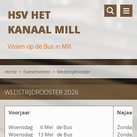
HSV HET
KANAAL MILL
Vissen op de Bus in Mill
Home
>
Evenementen
>
Wedstrijdrooster
WEDSTRIJDROOSTER 2026
Voorjaar
Najaar
Woensdag 6 Mei de Bus
Zondag
Woensdag 13 Mei de Bus
Zonda