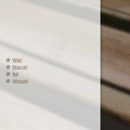
@
Wiel
@
Marcel
@
Ad
@
Wessel