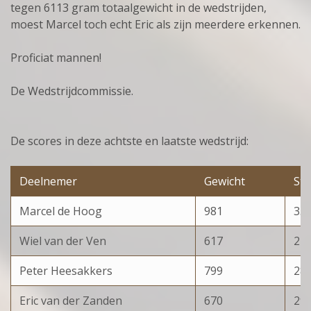
tegen 6113 gram totaalgewicht in de wedstrijden,
moest Marcel toch echt Eric als zijn meerdere erkennen.
Proficiat mannen!
De Wedstrijdcommissie.
De scores in deze achtste en laatste wedstrijd:
Deelnemer
Gewicht
St
Marcel de Hoog
981
35
Wiel van der Ven
617
24
Peter Heesakkers
799
28
Eric van der Zanden
670
29