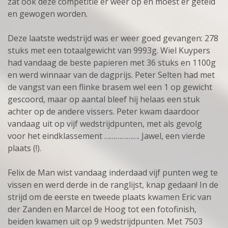
zat ook deze competitie er weer op en moest er geteld
en gewogen worden.
Deze laatste wedstrijd was er weer goed gevangen: 278
stuks met een totaalgewicht van 9993g. Wiel Kuypers
had vandaag de beste papieren met 36 stuks en 1100g
en werd winnaar van de dagprijs. Peter Selten had met
de vangst van een flinke brasem wel een 1 op gewicht
gescoord, maar op aantal bleef hij helaas een stuk
achter op de andere vissers. Peter kwam daardoor
vandaag uit op vijf wedstrijdpunten, met als gevolg
voor het eindklassement ………………. Jawel, een vierde
plaats (!).
Felix de Man wist vandaag inderdaad vijf punten weg te
vissen en werd derde in de ranglijst, knap gedaan! In de
strijd om de eerste en tweede plaats kwamen Eric van
der Zanden en Marcel de Hoog tot een fotofinish,
beiden kwamen uit op 9 wedstrijdpunten. Met 7503