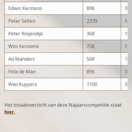
Edwin Kerstens
896
33
Peter Selten
2370
16
Peter Roijendijk
368
10
Wim Kerstens
728
19
Ad Manders
568
16
Felix de Man
896
32
Wiel Kuypers
1100
36
Het totaaloverzicht van deze Najaarscompetitie staat
hier.