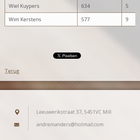
Wiel Kuypers
634
5
Wim Kerstens
577
9
Terug
Leeuwerikstraat 37, 5451VC Mill
andreman
ders@hot
mail.com