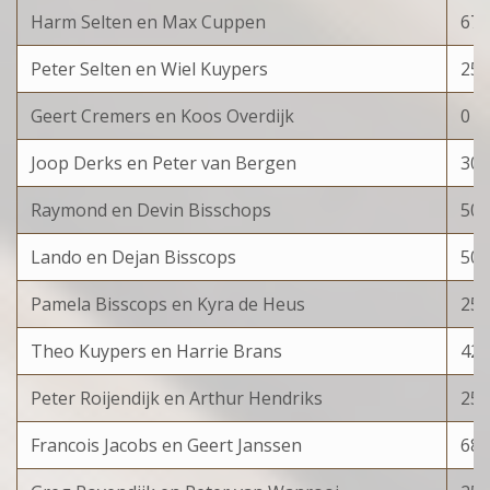
Harm Selten en Max Cuppen
675
Peter Selten en Wiel Kuypers
25
Geert Cremers en Koos Overdijk
0
Joop Derks en Peter van Bergen
300
Raymond en Devin Bisschops
500
Lando en Dejan Bisscops
50
Pamela Bisscops en Kyra de Heus
25
Theo Kuypers en Harrie Brans
425
Peter Roijendijk en Arthur Hendriks
25
Francois Jacobs en Geert Janssen
680