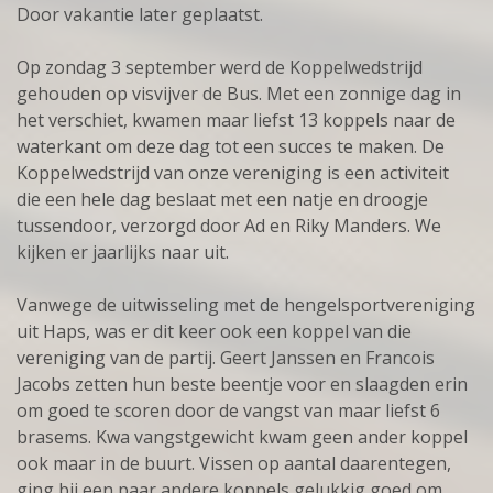
Door vakantie later geplaatst.
Op zondag 3 september werd de Koppelwedstrijd
gehouden op visvijver de Bus. Met een zonnige dag in
het verschiet, kwamen maar liefst 13 koppels naar de
waterkant om deze dag tot een succes te maken. De
Koppelwedstrijd van onze vereniging is een activiteit
die een hele dag beslaat met een natje en droogje
tussendoor, verzorgd door Ad en Riky Manders. We
kijken er jaarlijks naar uit.
Vanwege de uitwisseling met de hengelsportvereniging
uit Haps, was er dit keer ook een koppel van die
vereniging van de partij. Geert Janssen en Francois
Jacobs zetten hun beste beentje voor en slaagden erin
om goed te scoren door de vangst van maar liefst 6
brasems. Kwa vangstgewicht kwam geen ander koppel
ook maar in de buurt. Vissen op aantal daarentegen,
ging bij een paar andere koppels gelukkig goed om