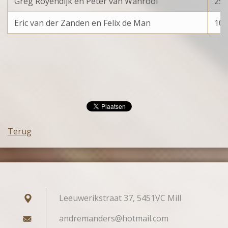
Greg Royendijk en Peter van Wanrooi
25
Eric van der Zanden en Felix de Man
100
Terug
Leeuwerikstraat 37, 5451VC Mill
andreman
ders@hot
mail.com