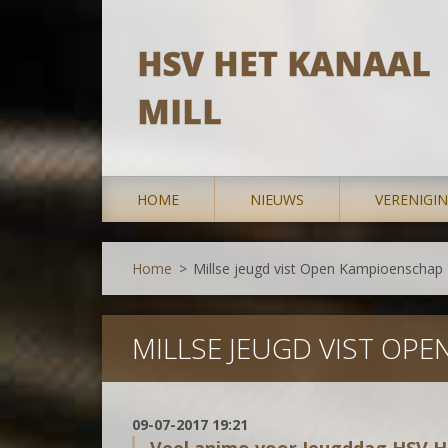
HSV HET KANAAL
MILL
HOME
NIEUWS
VERENIGI
Home
>
Millse jeugd vist Open Kampioenschap
MILLSE JEUGD VIST OP
09-07-2017 19:21