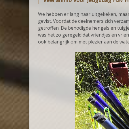
Veel animo voor Jeugddag HSV H
We hebben er lang naar uitgekeken, maar
gevist. Voordat de deelnemers zich verzam
getroffen. De benodigde hengels en tuigj
was het zo geregeld dat vriendjes en vrie
ook belangrijk om met plezier aan de waterk