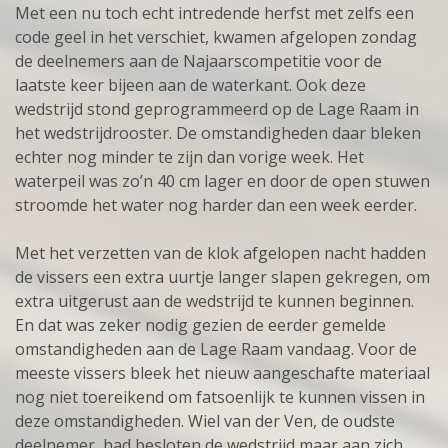
Met een nu toch echt intredende herfst met zelfs een
code geel in het verschiet, kwamen afgelopen zondag
de deelnemers aan de Najaarscompetitie voor de
laatste keer bijeen aan de waterkant. Ook deze
wedstrijd stond geprogrammeerd op de Lage Raam in
het wedstrijdrooster. De omstandigheden daar bleken
echter nog minder te zijn dan vorige week. Het
waterpeil was zo’n 40 cm lager en door de open stuwen
stroomde het water nog harder dan een week eerder.
Met het verzetten van de klok afgelopen nacht hadden
de vissers een extra uurtje langer slapen gekregen, om
extra uitgerust aan de wedstrijd te kunnen beginnen.
En dat was zeker nodig gezien de eerder gemelde
omstandigheden aan de Lage Raam vandaag. Voor de
meeste vissers bleek het nieuw aangeschafte materiaal
nog niet toereikend om fatsoenlijk te kunnen vissen in
deze omstandigheden. Wiel van der Ven, de oudste
deelnemer, had besloten de wedstrijd maar aan zich