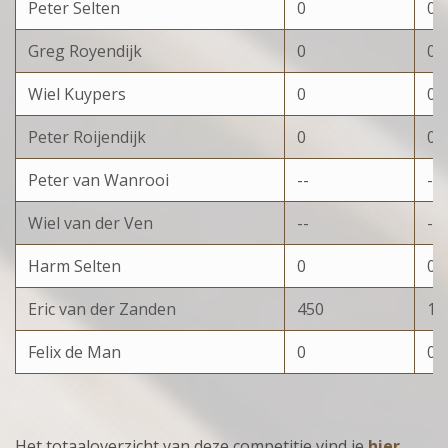
Peter Selten
0
0
Greg Royendijk
0
0
Wiel Kuypers
0
0
Peter Roijendijk
0
0
Peter van Wanrooi
--
--
Wiel van der Ven
--
--
Harm Selten
0
0
Eric van der Zanden
450
10
Felix de Man
0
0
Het totaaloverzicht van deze competitie vind je
hier.