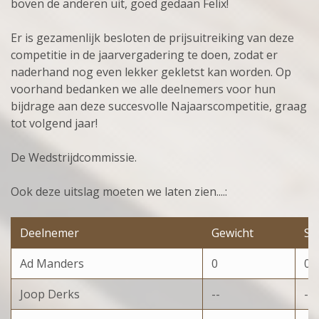
boven de anderen uit, goed gedaan Felix!
Er is gezamenlijk besloten de prijsuitreiking van deze
competitie in de jaarvergadering te doen, zodat er
naderhand nog even lekker gekletst kan worden. Op
voorhand bedanken we alle deelnemers voor hun
bijdrage aan deze succesvolle Najaarscompetitie, graag
tot volgend jaar!
De Wedstrijdcommissie.
Ook deze uitslag moeten we laten zien....:
Deelnemer
Gewicht
St
Ad Manders
0
0
Joop Derks
--
--