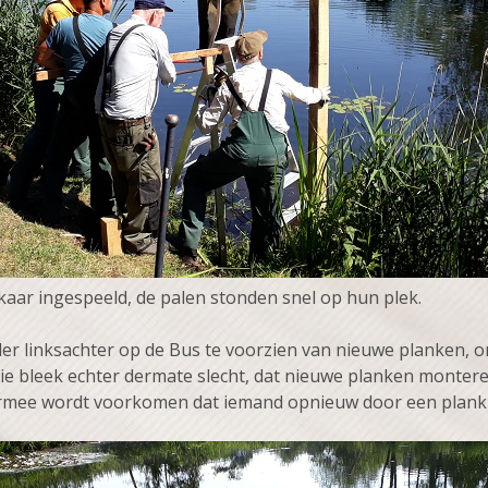
aar ingespeeld, de palen stonden snel op hun plek.
er linksachter op de Bus te voorzien van nieuwe planken, o
e bleek echter dermate slecht, dat nieuwe planken monteren
rmee wordt voorkomen dat iemand opnieuw door een plank h