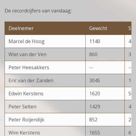
De recordcijfers van vandaag:
Deelnemer
Gewicht
St
Marcel de Hoog
1140
47
Wiel van der Ven
860
38
Peter Heesakkers
--
--
Eric van der Zanden
3045
10
Edwin Kerstens
1620
59
Peter Selten
1429
49
Peter Roijendijk
852
28
Wim Kerstens
1655
64