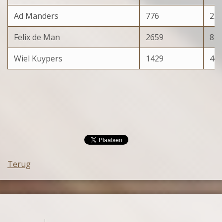
Ad Manders
776
25
Felix de Man
2659
81
Wiel Kuypers
1429
46
Terug