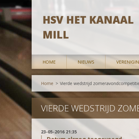
HSV HET KANAAL
MILL
HOME
NIEUWS
VERENIGI
Home
>
Vierde wedstrijd zomeravondcompetiti
VIERDE WEDSTRIJD ZO
23-05-2016 21:35