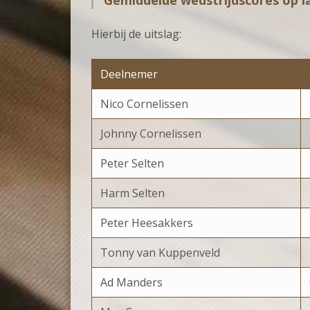
Gemiddelde wedstrijdscores op l
Hierbij de uitslag:
Deelnemer
Nico Cornelissen
Johnny Cornelissen
Peter Selten
Harm Selten
Peter Heesakkers
Tonny van Kuppenveld
Ad Manders