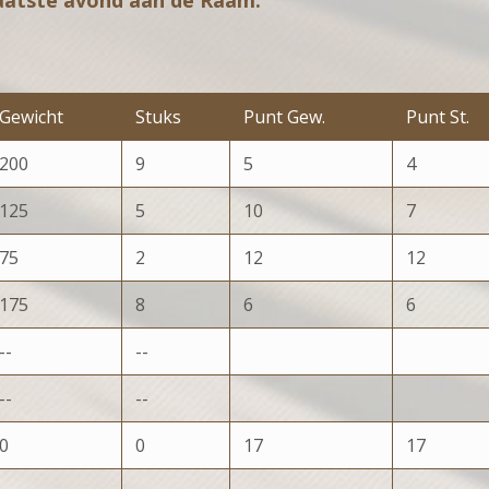
aatste avond aan de Raam.
Gewicht
Stuks
Punt Gew.
Punt St.
200
9
5
4
125
5
10
7
75
2
12
12
175
8
6
6
--
--
--
--
0
0
17
17