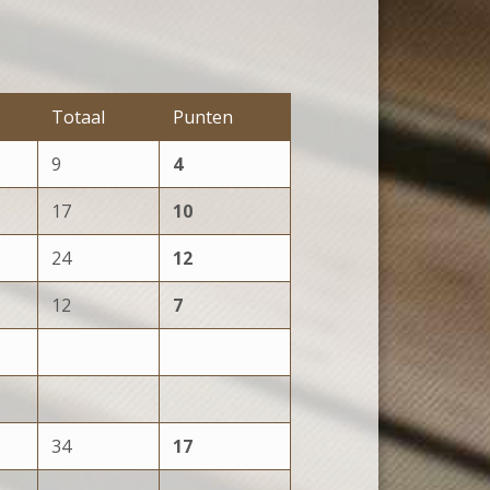
Totaal
Punten
9
4
17
10
24
12
12
7
34
17