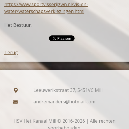
https://www.sportvisserijzwn.nl/vis-en-
water/waterschapsverkiezingen.html
Het Bestuur.
Terug
Leeuwerikstraat 37, 5451VC Mill
andreman
ders@hot
mail.com
HSV Het Kanaal Mill © 2016-2026 | Alle rechten
voorbehouden.