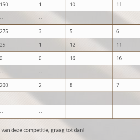
150
1
10
11
--
--
275
3
5
6
25
1
12
11
0
0
16
16
--
--
200
2
8
7
--
--
--
--
van deze competitie, graag tot dan!