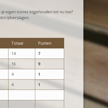
je eigen scores bijgehouden tot nu toe?
dstrijdverslagen.
Totaal
Punten
14
7
16
9
4
1
4
1