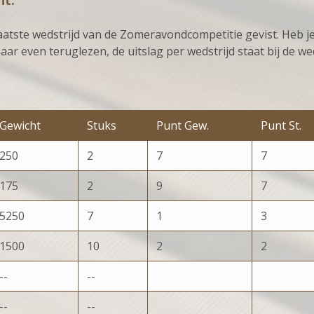
ht.
ste wedstrijd van de Zomeravondcompetitie gevist. Heb je 
aar even teruglezen, de uitslag per wedstrijd staat bij de we
Gewicht
Stuks
Punt Gew.
Punt St.
250
2
7
7
175
2
9
7
5250
7
1
3
1500
10
2
2
--
--
--
--