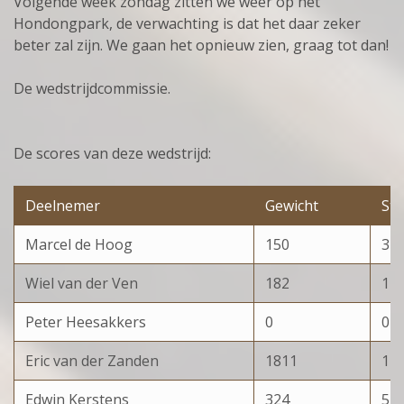
Volgende week zondag zitten we weer op het
Hondongpark, de verwachting is dat het daar zeker
beter zal zijn. We gaan het opnieuw zien, graag tot dan!
De wedstrijdcommissie.
De scores van deze wedstrijd:
Deelnemer
Gewicht
St
Marcel de Hoog
150
3
Wiel van der Ven
182
1
Peter Heesakkers
0
0
Eric van der Zanden
1811
12
Edwin Kerstens
324
5