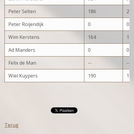
Peter Selten
186
2
Peter Roijendijk
0
0
Wim Kerstens
164
1
Ad Manders
0
0
Felix de Man
--
--
Wiel Kuypers
190
1
Terug