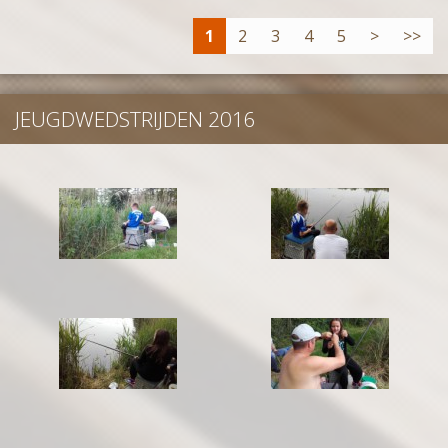
1
2
3
4
5
>
>>
JEUGDWEDSTRIJDEN 2016