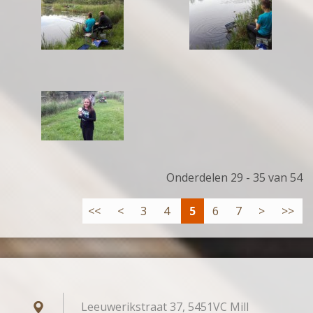
Onderdelen 29 - 35 van 54
<<
<
3
4
5
6
7
>
>>
Leeuwerikstraat 37, 5451VC Mill