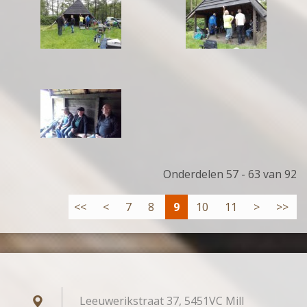
Onderdelen 57 - 63 van 92
<<
<
7
8
9
10
11
>
>>
Leeuwerikstraat 37, 5451VC Mill