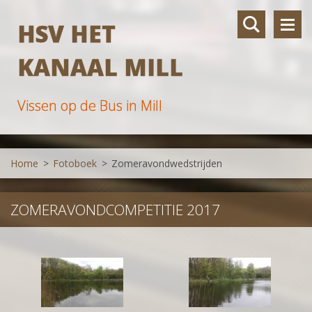
HSV HET
KANAAL MILL
Vissen op de Bus in Mill
Home
>
Fotoboek
>
Zomeravondwedstrijden
ZOMERAVONDCOMPETITIE 2017