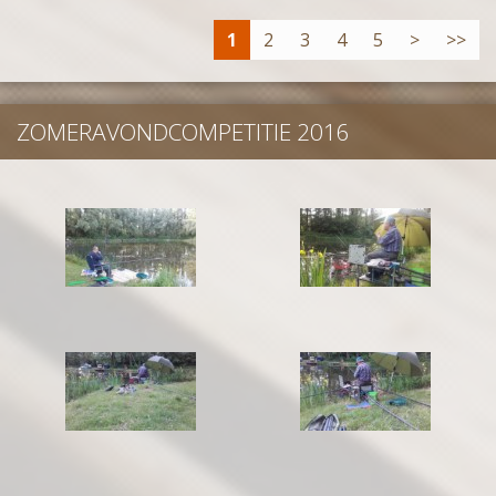
1
2
3
4
5
>
>>
ZOMERAVONDCOMPETITIE 2016