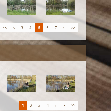
<<
<
3
4
5
6
7
>
>>
1
2
3
4
5
>
>>