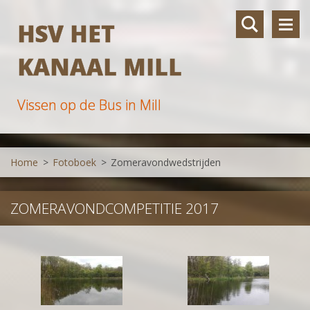
HSV HET
KANAAL MILL
Vissen op de Bus in Mill
Home
>
Fotoboek
>
Zomeravondwedstrijden
ZOMERAVONDCOMPETITIE 2017