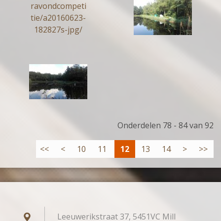
Onderdelen 78 - 84 van 92
<<
<
10
11
12
13
14
>
>>
Leeuwerikstraat 37, 5451VC Mill