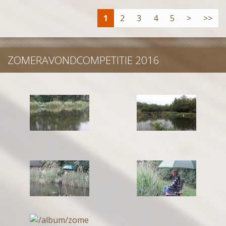
1
2
3
4
5
>
>>
ZOMERAVONDCOMPETITIE 2016