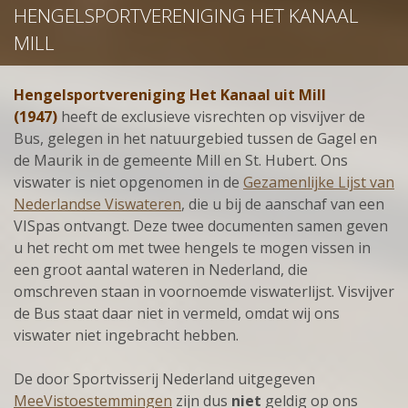
HENGELSPORTVERENIGING HET KANAAL
MILL
Hengelsportvereniging Het Kanaal uit Mill
(1947)
heeft de exclusieve visrechten op visvijver de
Bus, gelegen in het natuurgebied tussen de Gagel en
de Maurik in de gemeente Mill en St. Hubert. Ons
viswater is niet opgenomen in de
Gezamenlijke Lijst van
Nederlandse Viswateren
,
die u bij de aanschaf van een
VISpas ontvangt. Deze twee documenten samen geven
u het recht om met twee hengels te mogen vissen in
een groot aantal wateren in Nederland, die
omschreven staan in voornoemde viswaterlijst. Visvijver
de Bus staat daar niet in vermeld, omdat wij ons
viswater niet ingebracht hebben.
De door Sportvisserij Nederland uitgegeven
MeeVistoestemmingen
zijn dus
niet
geldig op ons