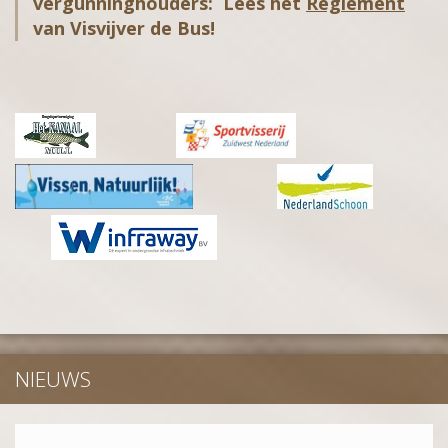
vergunninghouders: Lees het
Reglement
van Visvijver de Bus!
NIEUWS