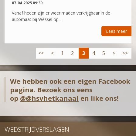
07-04-2025 09:39
Vanaf heden zijn er weer maden verkrijgbaar in de
automaat bij Wessel op...
Lees meer
<<
<
1
2
3
4
5
>
>>
We hebben ook een eigen Facebook
pagina. Bezoek ons eens
op
@@hsvhetkanaal
en like ons!
WEDSTRIJDVERSLAGEN