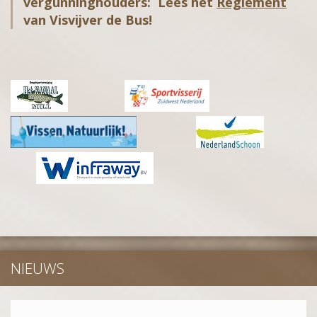
vergunninghouders: Lees het
Reglement
van Visvijver de Bus!
NIEUWS