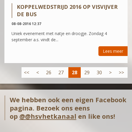
KOPPELWEDSTRIJD 2016 OP VISVIJVER
DE BUS
08-08-2016 12:37
Uniek evenement met natje en droogje. Zondag 4
september a.s. vindt de...
Lees meer
<<
<
26
27
28
29
30
>
>>
We hebben ook een eigen Facebook
pagina. Bezoek ons eens
op
@@hsvhetkanaal
en like ons!